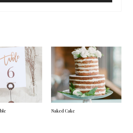
ble
Naked Cake