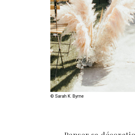
©
Sarah K. Byrne
Penser sa décorati